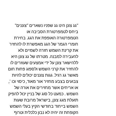
"גג צונן הינו גג שפניו נשארים "צוננים" 
ביחס לטמפרטורת הסביבה או 
הטמפרטורה האופפת את הגג. בחירת 
חומרי הגמר של הגג מאפשרת לו להחזיר 
את קרינת השמש חזרה לשמיים ולא 
להעבירה למבנה. מטרתו של גג צונן היא 
ללהישאר צונן על ידי אמצעים שעוזרים לו 
להחזיר את קרני השמש ולספוג פחות חום 
מאשר גג רגיל. גגות צוננים יכולים להיות 
צבועים בצבע מחזיר אור מאוד, כיסוי וכו ', 
או אריחים אשר מחזירים את אורה של 
השמש . כמעט כל סוג של בניין יכול להפיק 
תועלת מגג צונן, בישראל מרובת שעות 
השמש בייחוד בחודשי הקיץ בעלי השמש 
הקופחת זה יהיה לא נבון כלכלית וטרוף 