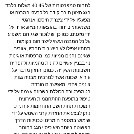
לתחום טמפרטורות של 40-45 מעלות בלבד
הגג הצונן תורם קודם כל לבעלי המבנה או 
מפעליו על ידי ציצרת חיסכון אנרגטי 
משמעותי בייחוד בהוצאות המיזוג אוויר על 
ידי מזגנים. כמו כן יש לזכור שגג חם משפיע 
על כל המבנה ועשוי לייצר חום בקומות 
תחתיו אפילו לא הישירות תחתיו, אזורים 
שאינם נהנים ממיזוג כמו מרפסות או גינות 
נוי בבניין עשויים להינות מהמיזוג ולהפחית 
חשבונות השקייה . כמובן החזון מדבר על 
עיר או שכונה אשר למרבית מבניה גגות 
צוננים ויחדיו מאפשרים הורדת 
הטמפרטורה הכוללת בשכונה עצמה על ידי 
טיפול בתופעת ההתחממות העירונית 
המוכרת תחת השם התחחמות עירונית.
ניתן לבצע את החזרת קרני השמש על ידי 
שימוש במספר חומרים וטכניקות הדרך 
הפשוטה ביותר היא כיסוי הגג בחומר 