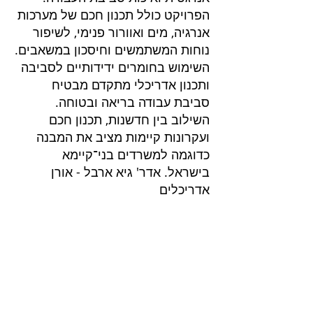
הפרויקט כולל תכנון חכם של מערכות
אנרגיה, מים ואוורור פנימי, לשיפור
נוחות המשתמשים וחיסכון במשאבים.
השימוש בחומרים ידידותיים לסביבה
ותכנון אדריכלי מתקדם מבטיח
סביבת עבודה בריאה ובטוחה.
השילוב בין חדשנות, תכנון חכם
ועקרונות קיימות מציב את המבנה
כדוגמה למשרדים בני־קיימא
בישראל. אדר' גיא ארבל - אורן
אדריכלים
פרוייקטים בליווי
שרותים בנייה ירוקה
בנייה ירוקה
דוח הצללות
דוח אשפה
ליווי בניה ירוקה בירושלים
חוות דעת סביבתית
ליווי בניה ירוקה בנתניה