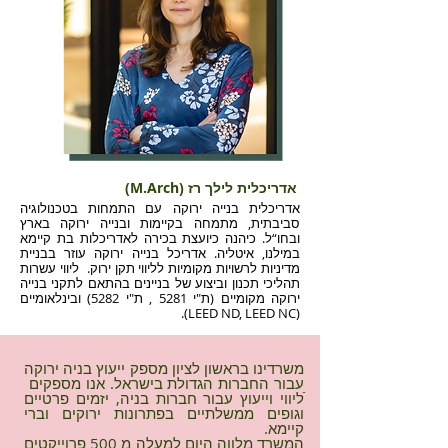
אדריכלית לילך רז (M.Arch)
אדריכלית בנייה ירוקה עם התמחות בטכנולוגיה
סביבתית, מתמחה בקיימות ובנייה ירוקה בארץ
ובחו“ל. כיהנה כיועצת בכירה לאדריכלות בת קיימא
במילנו, איטליה. אדריכל בנייה ירוקה עוזר בבניית
מדיניות לרשויות מקומיות לליווי תקן ירוק. ליווי עשרות
תהליכי תכנון וביצוע של בניינים בהתאם לתקני בנייה
ירוקה מקומיים (ת"י 5281 , ת"י 5282) ובינלאומיים
(LEED ND, LEED NC).
משרדינו בראשון לציון מספק ייעוץ בניה ירוקה
עבור החברות
הגדולת בישראל. אנו מספקים
ֿליווי וייעוץ עבור חברות בניה, יזמים פרטיים
וגופים ממשלתיים בפתרונות ירוקים וברי
קיימא.
המשרד מלווה היום למעלה מ 500 פרוייקטים