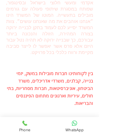
אקדמי ומעשי חלוצי בישראל ובסינגפור,
שפותח במסגרת שיתופי פעולה עם גורמים
מובילים בתעשייה. המוטו של המשרד הינו
״אנחנו אוהבים את מה שאנחנו עושים״. צוות
המשרד יסייע לכם לעמוד בתקן לבנייה ירוקה
בצורה המהירה, הזולה והנכונה ביותר
עבורכם, כך שבנייה ירוקה לא תהיה נטל עבור
היזם אלא פרס אשר יאפשר לו לייצר סביבה
מקיימת ורווח כלכלי בכל פרויקט.
בין לקוחותינו חברות מובילות במשק, יזמי
בנייה, קבלנים, משרדי אדריכלים, משרד
הביטחון, אוניברסיטאות, חברות מסחריות, בתי
חולים, עיריות וארגונים מתחום הפיננסים
והבריאות.
Phone
WhatsApp