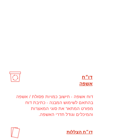
ישראלי 5281 לבנייה בת-קיימא ובהתאם
לתקן הבינלאומי ורואה בתקנים אלה בסיס
ל"עיצוב בר קיימא". גרינר מספקת ראייה
ירוקה, הוליסטית וכלכלית נרחבת. מעבר
למסגרת של תקנים וסטנדרטיזציה, גרינר
מציעה מגוון שירותים בנושאי ההתייעלות
אנרגטית והאדריכלות בת-קיימא, נושאים
שבמרכזם בריאות ואיכות החיים של האדם
בסביבתו ובמרחב הבנוי.
דו״ח
אשפה
דוח אשפה - חישוב כמויות פסולת / אשפה
בהתאם לשימוש המבנה - כתיבת דוח
מפורט המתאר את סוגי המאצרות
והמיכלים וגודל חדרי האשפה.
דו״ח הצללות