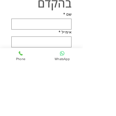
בהקדם
שם
*
אימייל
*
טלפון
*
Phone
WhatsApp
הודעה
אני מאשר/ת את 
מדיניות 
הפרטיות
*
שליחה