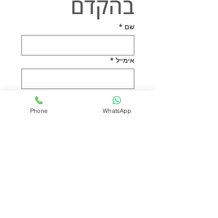
בהקדם
שם
*
אימייל
*
טלפון
*
Phone
WhatsApp
הודעה
אני מאשר/ת את 
מדיניות 
הפרטיות
*
שליחה