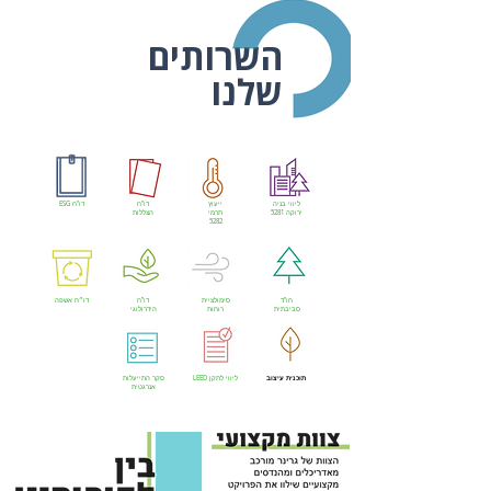
השרותים
שלנו
ליווי בניה
ייעוץ
דו"ח
דו"ח ESG
ירוקה 5281
תרמי
הצללות
5282
חו"ד
סימולציית
דו”ח
דו״ח אשפה
סביבתית
רוחות
הידרולוגי
תוכנית עיצוב
ליווי לתקן LEED
סקר התייעלות
אנרגטית