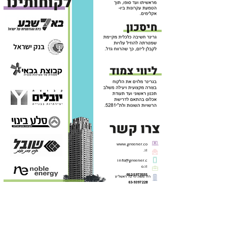
www.greener.co
.il
info@greener.c
o.il
052-5973555
03-9397228
פרוייקטים בליווי
שרותים בנייה ירוקה