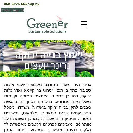
צרו קשר
052-5973-555
צרו קשר בטופס
ייעוץ בנייה ירוקה
גרינר יועצים
גרינר הינו משרד המורכב מקבוצת יועצי איכות
סביבה בתחום תכנון עירוני בר קיימא ואדריכלות
ירוקה, כמו כן בתחום האנרגיה הירוקה וקיימות
משק מים מתחדש. ברשותנו נסיון רב בהגשת
מבנים לתקן בנייה ירוקה בישראל ומשרדנו מטפל
בפרוייקטים רבים למגורים, מלונאות, משרדים
ומסחר. הניסיון הרב שצברנו, כמו כן תשומת הלב
אותה אנו מעניקים לפרטים הקטנים מאפשרת לך
הלקוח להינות מהשרות המקצועי ביותר הניתן