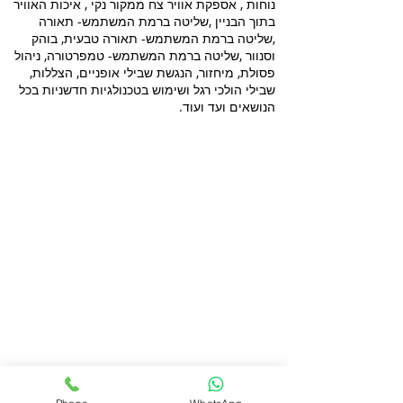
נוחות , אספקת אוויר צח ממקור נקי , איכות האוויר
בתוך הבניין ,שליטה ברמת המשתמש- תאורה
,שליטה ברמת המשתמש- תאורה טבעית, בוהק
וסנוור ,שליטה ברמת המשתמש- טמפרטורה, ניהול
פסולת, מיחזור, הנגשת שבילי אופניים, הצללות,
שבילי הולכי רגל ושימוש בטכנולגיות חדשניות בכל
הנושאים ועד ועוד.
פרוייקטים בליווי
שרותים בנייה ירוקה
בנייה ירוקה
דוח הצללות
דוח אשפה
ליווי בניה ירוקה בירושלים
חוות דעת סביבתית
ליווי בניה ירוקה בנתניה
דוח חברתי
ליווי בניה ירוק באר שבע
ליווי לתקן LEED
ליווי בניה ירוקה בחיפה
דוח הידרולוגי
ליווי בניה ירוקה באשדוד
סימולציית רוחות
ליווי בניה ירוקה ראשון
סקר התייעלות אנרגטית
לציון
יעוץ תרמי
ליווי בניה ירוקה פתח
בניה ירוקה - תקן ישראלי
תקווה