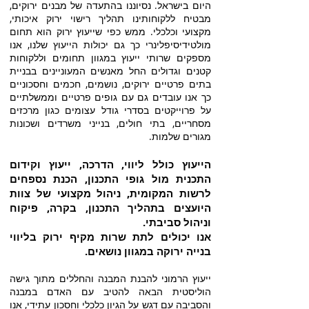
היום בישראל. נסיוננו בהתעדה של מבנים ירוקים,
מבטיח ללקוחותינו תהליך רישוי ירוק איכותי,
מקצועי וכלכלי. ממש כפי שייעוץ ירוק הוא תחום
מולטידיסיפלינרי כך גם יכולות הייעוץ שלנו, אנו
מספקים שרותי ייעוץ במגוון תחומים וללקוחות
קטנים וגדולים החל מאנשים המעוניינים בבניית
בתים פרטיים ירוקים, נושמים, חכמים וחסכוניים
כך אנו עובדים גם עם גופים פרטיים וממשלתיים
על פרוייקטים בסדרי גודל עצומים כגון מרכזים
מסחריים, בתי חולים, בנייני משרדים ושכונות
מגורים שלמות.
הייעוץ כולל ליווי, הדרכה, ייעוץ וקידום
התכנית מול גופי התכנון, הכנת נספחים
לרשות המקומית, ניהול מקצועי של צוות
היועצים בתהליך התכנון, בקרה, פיקוח
וניהול סביבתי.
אנו יכולים לתת שרות מקיף ירוק בליווי
בנייה ירוקה במגוון נושאים.
ייעוץ הרמוני להבנת המבנה והחללים מתוך גישה
הוליסטית הבאה להטיב עם האדם במבנה
והסביבה עם דגש על הגיון כלכלי וחסכון עתידי, אנו