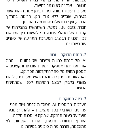
תנועה – אבל זה לא נגמר בתיעוד.
מערכות עיבוד תמונה וניתוח בזמן אמת מזהות איומי
בטיחות, עובדים ללא ציוד מגן, חריגות בתהליך
הבנייה, ואף התרשלות או סטייה מהתכנון.
חברת Buildots, למשל, משתמשת במצלמות על
קסדות של מנהלי עבודה כדי להשוות בין המציאות
לבין תכניות הביצוע. המערכת מתריעה על פערים
עוד באותו יום.
2. תחזית מדויקת – ובזמן
AI יכול לנתח כמויות אדירות של נתונים – ממזג
אוויר ועד זמני אספקה, זמינות עובדים ותקציבים –
ולספק תחזית מקיפה להתקדמות הפרויקט.
באמצעות זה ניתן להימנע מראש מעיכובים, לזהות
צווארי בקבוק ולבצע התאמות לפני שמתחילות
הבעיות.
3. בינה תחזוקתית
מערכות מבוססות AI מסוגלות לנטר ציוד מכני –
עגורנים, מערבלי בטון, משאבות – ולהתריע מבעוד
מועד על בעיות תחזוקה, שחיקה או סכנת תקלה.
היתרון: תחזוקה מונעת, פחות השבתות לא
מתוכננות, והרבה פחות סיכונים בטיחותיים.