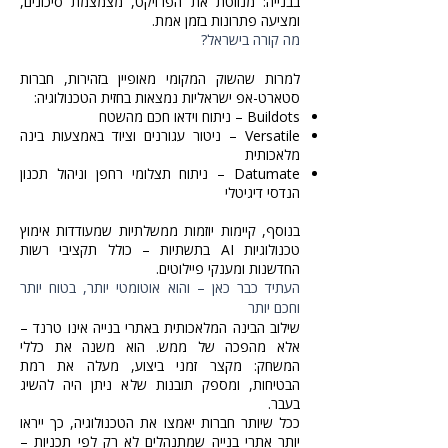
בבנייה: מנווטת את הפרויקט, מצמצמת סיכונים,
ומציעה פתרונות בזמן אמת.
מה קורה בישראל?
למרות שהשוק המקומי מאופיין בזהירות, חברות
סטארט-אפ ישראליות נמצאות בחזית הטכנולוגיה:
Buildots – ניתוח וידאו חכם מהשטח
Versatile – ניטור עגורנים וציוד באמצעות בינה
מלאכותית
Datumate – ניתוח תצלומי רחפן וניהול תכנון
הנדסי דיגיטלי
בנוסף, קיימות יוזמות ממשלתיות שמעודדות אימוץ
טכנולוגיות AI בתשתיות – כולל תקציבי רשות
החדשנות ומענקי פיילוטים.
העתיד כבר כאן – והוא אוטומטי יותר, בטוח יותר
וחכם יותר
שילוב הבינה המלאכותית באתרי בנייה אינו טרנד –
אלא מהפכה של ממש. הוא משנה את כללי
המשחק: מקצר זמני ביצוע, מעלה את רמת
הבטיחות, ומספק תובנות שלא ניתן היה להשיג
בעבר.
ככל שיותר חברות יאמצו את הטכנולוגיה, כך ייראו
יותר אתרי בנייה שמתנהלים לא רק לפי תכניות –