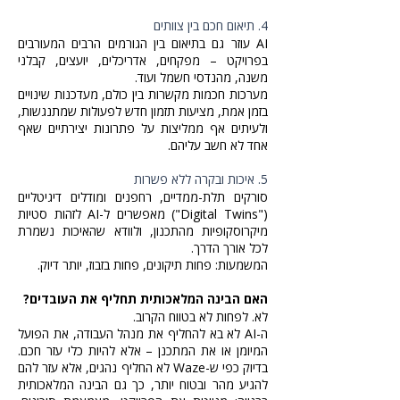
4. תיאום חכם בין צוותים
AI עוזר גם בתיאום בין הגורמים הרבים המעורבים
בפרויקט – מפקחים, אדריכלים, יועצים, קבלני
משנה, מהנדסי חשמל ועוד.
מערכות חכמות מקשרות בין כולם, מעדכנות שינויים
בזמן אמת, מציעות תזמון חדש לפעולות שמתנגשות,
ולעיתים אף ממליצות על פתרונות יצירתיים שאף
אחד לא חשב עליהם.
5. איכות ובקרה ללא פשרות
סורקים תלת-ממדיים, רחפנים ומודלים דיגיטליים
("Digital Twins") מאפשרים ל-AI לזהות סטיות
מיקרוסקופיות מהתכנון, ולוודא שהאיכות נשמרת
לכל אורך הדרך.
המשמעות: פחות תיקונים, פחות בזבוז, יותר דיוק.
האם הבינה המלאכותית תחליף את העובדים?
לא. לפחות לא בטווח הקרוב.
ה-AI לא בא להחליף את מנהל העבודה, את הפועל
המיומן או את המתכנן – אלא להיות כלי עזר חכם.
בדיוק כפי ש-Waze לא החליף נהגים, אלא עזר להם
להגיע מהר ובטוח יותר, כך גם הבינה המלאכותית