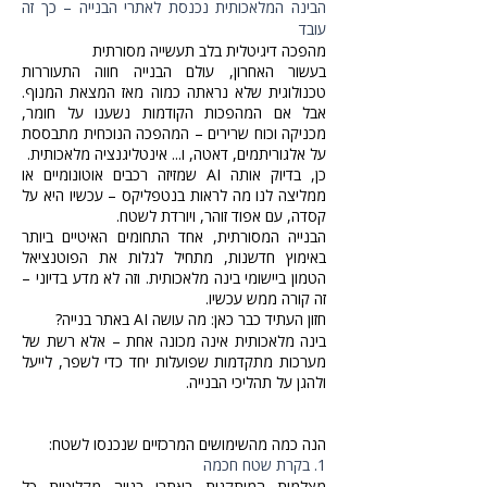
הבינה המלאכותית נכנסת לאתרי הבנייה – כך זה
עובד
מהפכה דיגיטלית בלב תעשייה מסורתית
בעשור האחרון, עולם הבנייה חווה התעוררות
טכנולוגית שלא נראתה כמוה מאז המצאת המנוף.
אבל אם המהפכות הקודמות נשענו על חומר,
מכניקה וכוח שרירים – המהפכה הנוכחית מתבססת
על אלגוריתמים, דאטה, ו... אינטליגנציה מלאכותית.
כן, בדיוק אותה AI שמזיזה רכבים אוטונומיים או
ממליצה לנו מה לראות בנטפליקס – עכשיו היא על
קסדה, עם אפוד זוהר, ויורדת לשטח.
הבנייה המסורתית, אחד התחומים האיטיים ביותר
באימוץ חדשנות, מתחיל לגלות את הפוטנציאל
הטמון ביישומי בינה מלאכותית. וזה לא מדע בדיוני –
זה קורה ממש עכשיו.
חזון העתיד כבר כאן: מה עושה AI באתר בנייה?
בינה מלאכותית אינה מכונה אחת – אלא רשת של
מערכות מתקדמות שפועלות יחד כדי לשפר, לייעל
ולהגן על תהליכי הבנייה.
הנה כמה מהשימושים המרכזיים שנכנסו לשטח:
1. בקרת שטח חכמה
מצלמות המותקנות באתרי בנייה מקליטות כל