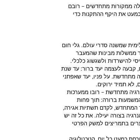
 מייצרת כ-11%-13% מהחשמל שלה ממקורות מתחדשים – רובם
כמעט את היקף ההתקנות כדי
ימית שמשנה סדרי עולם. גלי חום
ותר ממשלות מבינות שהמעבר
סי להישרדות ולשגשוג כלכלי.
 קבעה לעצמה יעד ברור: עד שנת
רגיה מתחדשת. על פניו, יעד שאפתני
 לא תמיד ירוקים.
אל מקורו באנרגיה מתחדשת – רובו ממערכות
המשמעות ברורה: תוך פחות
 המתחדש, לקדם תשתיות אגירה,
גיה בצורה יעילה. את כל זה יש
ערים בתמריצים למשק הפרטי
חת כמעט כל יום, הטכנולוגיה