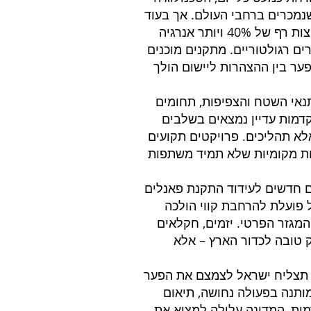
שנמכרים ברחבי העולם. אך בעוד
שהעולם מתקדם – מדינות כמו גרמניה, הולנד ופורטוגל חוצות רף של 40% ויותר אנרגיה
ים רגולטוריים. מתקנים מוכנים
ער בין ההצהרות ליישום הולך
נאי השטח והצפיפות, תחומים
תקדמות עדיין נמצאים בשלבים
לא תהליכים. פרויקטים תקועים
יות מקומיות שלא תמיד משתפות
ים חדשים לעידוד התקנת פאנלים
 פועלת להרחבת קווי הולכה
המגזר הפרטי. יזמים, חקלאים
 טובה לכדור הארץ – אלא
 תצליח ישראל לצמצם את הפער
 מותנה בפעולה נחושה, תיאום
ות, המדינה עלולה למצוא את