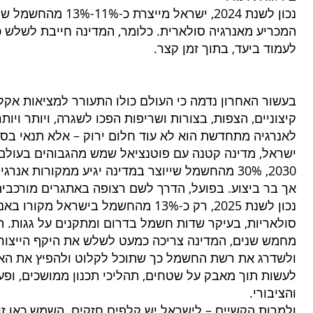
נכון לשנת 2024, ישראל
המכריע מאנרגיה סולארית. כלומר, המדינה חייבת לשלש 
לעמוד ביעד, בתוך זמן קצר.
בעשור האחרון נדמה כי העולם כולו התעורר למציאות אקל
קיצוניים, הצפות, בצורות ושריפות הפכו לשגרה, ויותר וי
לאנרגיה מתחדשת הוא לא עוד חלום ירוק – אלא תנאי בסי
ישראל, מדינה קטנה עם פוטנציאל שמש מהגבוהים בעולם,
2030, 30% מהחשמל שייוצר במדינה יגיע ממקורות אנ
אך בר ביצוע. בפועל, הדרך לשם רצופה באתגרים מורכבים,
נכון לשנת 2025, רק כ-13% מהחשמל בישר
סולאריות, בעיקר שדות חשמל בדרום ומתקנים על גגות. 
מחמש שנים, המדינה צריכה כמעט לשלש את היקף הייצור
ולשדרג את רשת החשמל כך שתוכל לקלוט ולהפיץ את האנר
לעשות תוך מאבק על שטחים, תהליכי תכנון ממושכים, ופ
והציבורי.
ולמרות הקשיים – לישראל יש קלפים חזקים. השמש כאן זור