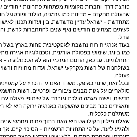
פורצת דרך, וחברות מקומיות מפתחות פתרונות ייחודיים 
מתחדשת – ישראל עדיין מדשדשת, בין ועדות תכנון לאישור
לעיתים ממתינים חודשים ואף שנים להתחברות לרשת, והפ
וגדל.
בעוד אנרגיית רוח נחשבת לאפקטיבית פחות בארץ בשל ת
כמו ביוגז, שימוש בפסולת אורגנית, וטכנולוגיות אגירה מ
התחלתיים. גם כאן, החסם המרכזי הוא לא הטכנולוגיה – א
בשולחנות של רשות מקרקעי ישראל, ועדות מחוזיות ורשו
פעולה.
ובכל זאת, שינוי באופק. משרד האנרגיה הכריז על קמפיינ
סולאריים על גגות מבנים ציבוריים ופרטיים, רשות החשמל
חדשים, וישנה מגמה הולכת וגוברת של שיתופי פעולה עם 
ותאגידים כבר מבינים שהשקעה באנרגיה ירוקה היא לא רק
משתלמת כלכלית.
שאלת מיליון הקילוואט היא האם בתוך פחות מחמש שנים
ולהגיע ליעד. על פי התחזיות הרשמיות – הסיכוי קיים, אך
מערכתי והפחתת חסמים. ללא שינוי דרמטי בקצב ההתקדמ