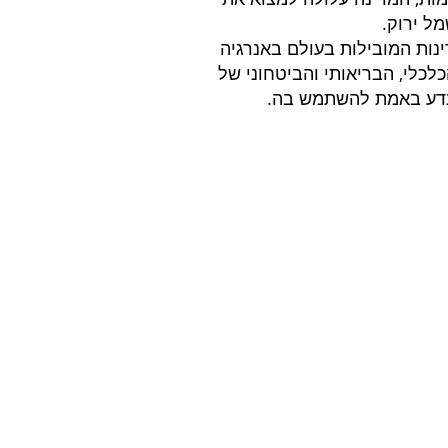
נות המובילות בעולם באנרגיה
לכלי, הבריאותי והביטחוני של
נדע באמת להשתמש בה.
LEED
LEED פלטינום: 80+ נקודות
LEED זהב: 60 - 69 נקודות
LEED כסף: 50 – 59 נקודות
LEED מוסמך: 40 - 49 נקודות