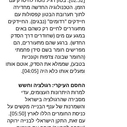
[
02:52
]. בטון רגיל נוטה להיסדק עם
הזמן. הטכנולוגיה החדשה מחדירה
לתוך תערובת הבטון קפסולות עם
חיידקים "רדומים" (נבגים). החיידקים
מתעוררים לחיים רק כשהם באים
במגע עם מים (שחודרים דרך הסדק
החדש). ברגע שהם מתעוררים, הם
מפרישים חומר בשם סידן פחמתי
(החומר שבונה צדפות וקונכיות
בטבע), שממלא את הסדק, אוטם אותו
ומעלים אותו כלא היה [
04:05
].
החסם העיקרי: רגולציה וחשש
למרות היתרונות העצומים, עדי
מסבירה שהרגולציה בישראל
והשמרנות של ענף הבנייה מקשים על
כניסת החומרים הללו לארץ [
05:50
].
עם זאת, התקן הישראלי לבנייה ירוקה