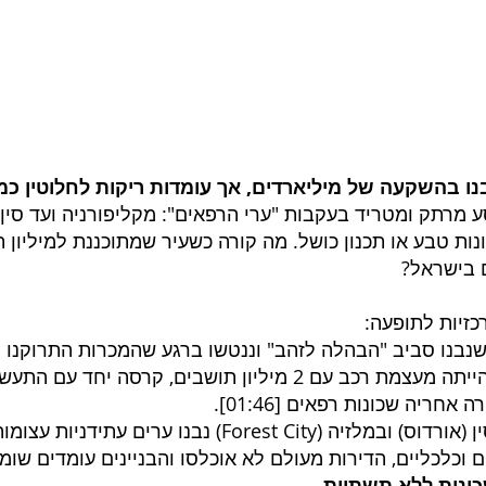
ו בהשקעה של מיליארדים, אך עומדות ריקות לחלוטין כמ
ע מרתק ומטריד בעקבות "ערי הרפאים": מקליפורניה ועד סין
ות טבע או תכנון כושל. מה קורה כשעיר שמתוכננת למיליון
ם בישראל?
זיות לתופעה:
שנבנו סביב "הבהלה לזהב" וננטשו ברגע שהמכרות התרוקנו [
דטרויט (ארה"ב), שהייתה מעצמת רכב עם 2 מיליון תושבים, קרסה י
ה אחריה שכונות רפאים [
01:46
].
בסין (אורדוס) ובמלזיה (Forest City) נבנו ערים 
 וכלכליים, הדירות מעולם לא אוכלסו והבניינים עומדים שוממ
כונות ללא תשתיות