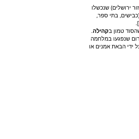
זור ירושלים) שנכשלו
כבישים, בתי ספר,
].
הסוד טמון ב
קהילה
.
רום שנפגעו במלחמה
על ידי הבאת אמנים או
LEED
LEED פלטינום: 80+ נקודות
LEED זהב: 60 - 69 נקודות
LEED כסף: 50 – 59 נקודות
LEED מוסמך: 40 - 49 נקודות