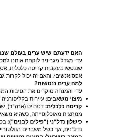
האם ידעתם שיש ערים בעולם שנבנ
עדי מגדל מגריניר לוקחת אותנו למס
שננטשו בעקבות קריסה כלכלית, אסונ
אפס אנשים? והאם זה יכול לקרות ג
למה ערים ננטשות?
עדי והמנחה סוקרים את הסיבות המרכ
מיצוי משאבים:
עיירות בקליפורניה 
קריסה כלכלית:
ממחצית מאוכלוסייתה, כשהיא משאיר
כישלון נדל"ני ("פילים לבנים"):
נדל"נית, אך בשל משברים רגולטוריים
המצב בישראל: קניונים נטושים וש