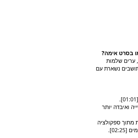
ו בסרט אימה?
, ערים שלמות
 תושבים נשארת עם
].
01:01
חד עם התעשייה ואיבדה יותר
עתידניות עצומות מתוך ספקולציה
ים [
02:25
].