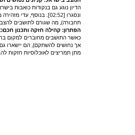
הדיון נוגע גם בנקודות כואבות בישרא
ונסגרו [
02:52
]. בנוסף, עדי מזהירה
תחבורה), מה שגורם לתושבים להצביע
הפתרון: קהילה חזקה ותכנון חכם
כי
כאשר התושבים מחוברים למקום ברמה
אך נחושים להשתקם), הם יישארו גם
מתן תמריצים לאוכלוסיות חזקות להג
שרותים בנייה ירוקה
ליווי 
דוח הצללות
אדריכל
דוח אשפה
אנרגיה
חוות דעת סביבתית
חומרים
דוח חברתי
חומרים
ליווי לתקן LEED
תחבורה
דוח הידרולוגי
קרקע -
סימולציית רוחות
ניהול -
סקר התייעלות אנרגטית
פסולת 
יעוץ תרמי
בניה ירוקה - תקן ישראלי 5281