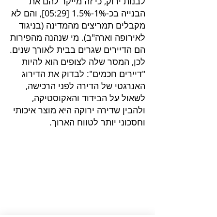
לבנות ירוק, כי זה מייקר להם את
הבנייה בכ-1%-1.5% [
05:29
], והם לא
מקבלים תמריצים מהמדינה (בניגוד
לאירופה וארה"ב). מי שנהנה מהפירות
הם הדיירים שגרים בבית לאורך שנים.
לכן, המסר שלה לצופים הוא להיות
"דיירים חכמים": לבדוק את הדירוג
האנרגטי של הדירה לפני הרכישה,
לשאול על הבידוד והאקוסטיקה,
ולהבין שדירה ירוקה היא מוצר איכותי
וחסכוני יותר לטווח הארוך.
פרוייקטים בליווי
שרותים בנייה ירוקה
בנייה ירוקה
דוח הצללות
דוח אשפה
ליווי בניה ירוקה בירושלים
חוות דעת סביבתית
ליווי בניה ירוקה בנתניה
דוח חברתי
ליווי בניה ירוק באר שבע
ליווי לתקן LEED
ליווי בניה ירוקה בחיפה
דוח הידרולוגי
ליווי בניה ירוקה באשדוד
סימולציית רוחות
ליווי בניה ירוקה ראשון