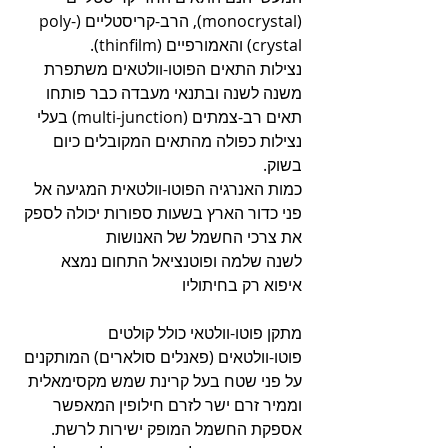
(monocrystal), הרב-קריסטליים (poly-
crystal) והאמורפיים (thinfilm).
נצילות התאים הפוטו-וולטאים משתפרת 
משנה לשנה ובתנאי מעבדה כבר פותחו 
תאים רב-צמתים (multi-junction) בעלי 
נצילות כפולה מהתאים המקובלים כיום 
בשוק.
כמות האנרגיה הפוטו-וולטאית המגיעה אל 
פני כדור הארץ בשעות ספורות יכולה לספק 
את צרכי החשמל של האנושות
לשנה שלמה ופוטנציאל התחום נמצא 
איפוא רק בחיתוליו
מתקן פוטו-וולטאי כולל קולטים 
פוטו-וולטאים (פאנלים סולארים) המותקנים 
על פני שטח בעל קרינת שמש מקסימאלית 
וממיר זרם ישר לזרם חילופין המאפשר 
אספקת החשמל המופק ישירות לרשת. 