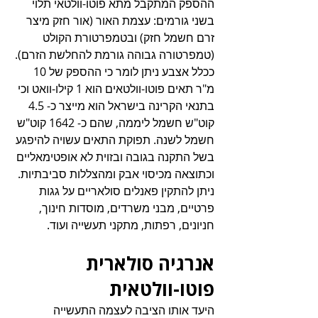
ההספק המתקבל מתא פוטו-וולטאי תלוי 
בשני גורמים: עצמת האור (אור חזק מיצר 
זרם חשמל חזק) ובטמפרטורת הקולט 
(טמפרטורה גבוהה גורמת להחלשת הזרם).
ככלל אצבע ניתן לומר כי ההספק של 10 
מ"ר תאים פוטו-וולטאים הוא 1 קילו-וואט וכי 
בתנאי הקרינה בישראל הוא מייצר כ- 4.5 
קוט"ש חשמל ליממה, שהם כ- 1642 קוט"ש 
חשמל לשנה. תפוקת התאים עשויה להיפגע 
בשל התקנה בגובה ובזוית לא אופטימאליים 
וכתוצאה מכיסוי אבק ומהצללות סביבתיות.
ניתן להתקין פאנלים סולאריים על גגות 
פרטיים, מבני משרדים, מוסדות חינוך, 
חניונים, רפתות, מתקני תעשייה ועוד.‏
אנרגיה סולארית 
פוטו-וולטאית
היעד אותו הציבה לעצמה התעשייה 