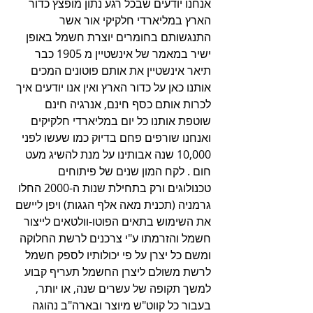
אנחנו יודעים שבכל רגע נתון מופצץ כדור 
הארץ במליארדי חלקיקי אור אשר 
התנגשותם בחומרים יוצרת חשמל באופן 
ישיר במאמר של אינשטיין מ 1905 כבר 
תיאר אינשטיין את אותם פוטונים המכים 
אותנו כאן על כדור הארץ ואין אנו יודעים איך 
לכרות אותם כסף חינם, אנרגיה חינם 
שוטפת אותנו כל יום במליארדי חלקיקים 
ואנחנו שורפים פחם בדיוק כמו שעשו לפני 
10,000 שנה אבותינו על מנת להשיג מעט 
חום . לקח המון שנים של פיתוחים 
טכנולוגים ורק בתחילת שנות ה-2000 החלו 
גרמניה (תכנית מאה אלף הגגות) ויפן ליישם 
את השימוש בתאים הפוטו-וולטאים לייצור 
חשמל והזרמתו ע"י צרכנים לרשת החלוקה 
ומשם כל יצרן על פי יכולותיו לספק חשמל 
לרשת משולם ליצרן החשמל תעריף קבוע 
למשך תקופה של עשרים שנה, או יותר, 
בעבור כל קווט"ש מיוצר ובארה"ב נהוגה 