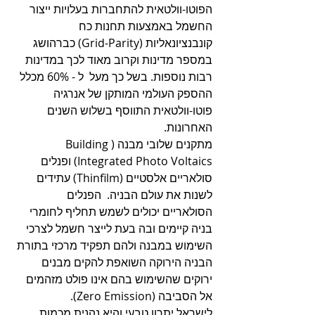
הפוטו-וולטאית להתחברות בעלויות ייצור 
החשמל באמצעות תחנות כח 
קונבנציונאליות (Grid-Parity) כברהושג 
במספר מדינות וקרוב מאוד לכך במדינות 
רבות נוספות. בשל כך מעל  ל - 60% מכלל 
ההספק העולמי המותקן של אנרגיה 
פוטו-וולטאית התווסף בשלוש השנים 
האחרונות.
מתקנים שלובי מבנה (Building 
Integrated Photo Voltaics) ופנלים 
סולאריים אלסטיים (Thinfilm) עתידים 
לשנות את עולם הבניה.  הפנלים 
הסולאריים יכולים לשמש תחליף לחומרי 
בניה קיימים ובה בעת לייצר חשמל לצרכי 
השימוש במבנה ולהם תפקיד מרכזי בתורת 
הבניה הירוקה השואפת להקים מבנים 
ירוקים שהשימוש בהם אינו פולט מזהמים 
אל הסביבה (Zero Emission).
לישראל יתרון טבעי והיא נהנית מכמות 