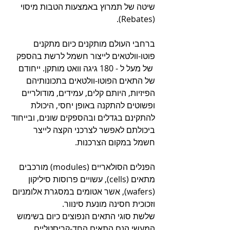
שיטה של תמרוץ באמצעות הטבות מיסוי 
(Rebates).
ברחבי העולם מותקנים כיום מתקנים 
פוטו-וולטאים לייצור חשמל לרשת בהספק 
 של מעל ל - 180 גיגה וואט מותקן. ייחודם 
של התאים הפוטו-וולטאים בתכונותיהם 
הפיזיות, היותם קלים, עמידים, מודולריים 
ופשוטים להתקנה באופן יחסי, היכולת 
להתקינם בגדלים ובהספקים שונים, ובייחוד 
ביכולתם לאפשר לצרכני הקצה לייצר 
חשמל במקום הצרכנות.
הפנלים הסולאריים (modules) מורכבים 
מתאים (cells), עשויים פרוסות סיליקון 
(wafers), אשר אטומים במסגרת אלומניום 
וזכוכית חסינה מונעת סינוור.
שלשת סוגי התאים הנפוצים כיום בשימוש 
המעשי הנם התאים החד-קריסטליים 