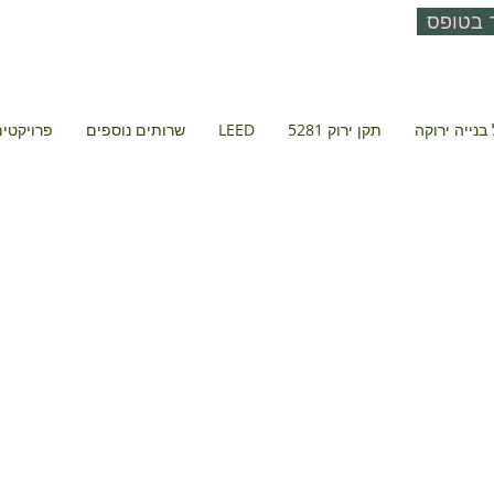
 בטופס
בנייה ירוקה
תקן ירוק 5281
LEED
שרותים נוספים
פרויקטים 
ספורט , נרק
ראשון לציון