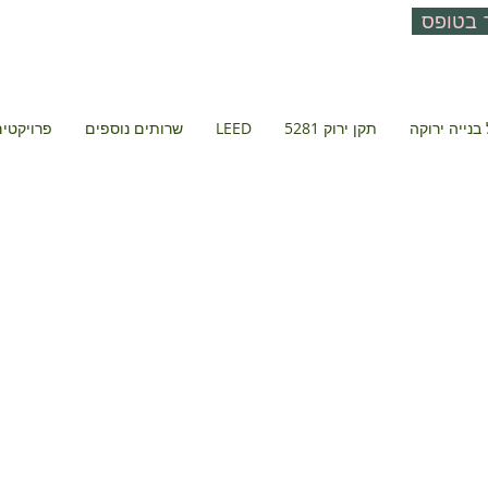
 בטופס
בנייה ירוקה
תקן ירוק 5281
LEED
שרותים נוספים
פרויקטים 
 ספורט דעת 
תל אביב