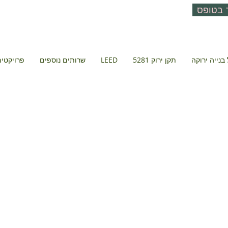
 בטופס
בנייה ירוקה
תקן ירוק 5281
LEED
שרותים נוספים
פרויקטים 
בית אורט
תל אביב