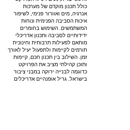
כולל תכנון מוקדם של מערכות
אנרגיה, מים ואוורור פנימי, לשיפור
איכות הסביבה הפנימית ונוחות
המשתמשים. השימוש בחומרים
ידידותיים לסביבה ותכנון אדריכלי
מותאם לפעילות תרבותית וחינוכית
תורמים לקיימות ולתפעול יעיל לאורך
זמן. השילוב בין תכנון חכם, קיימות
ותוכן קהילתי מציב את הפרויקט
כדוגמה לבנייה ירוקה במבני ציבור
בישראל. גריל אופנהיים אדריכלים
פרוייקטים בליווי
שרותים בנייה ירוקה
בנייה ירוקה
דוח הצללות
דוח אשפה
ליווי בניה ירוקה בירושלים
חוות דעת סביבתית
ליווי בניה ירוקה בנתניה