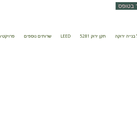
 בטופס
בנייה ירוקה
תקן ירוק 5281
LEED
שרותים נוספים
פרויקטים 
 – מעון לדרי ר
תל אביב