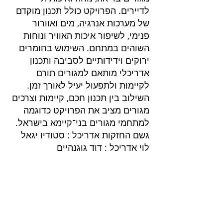
לדיירים. הפרויקט כולל תכנון מוקדם
של מערכות אנרגיה, מים ואוורור
פנימי, לשיפור איכות האוויר ונוחות
השוהים במתחם. השימוש בחומרים
ירוקים וידידותיים לסביבה ותכנון
אדריכלי מותאם למגורים תורם
לקיימות ולתפעול יעיל לאורך זמן.
השילוב בין תכנון חכם, קיימות וצרכים
מגורים מציב את הפרויקט כדוגמה
למתחמי מגורים בני־קיימא בישראל.
גשם החזקות אדריכל : סטודיו יגאל
לוי אדריכל : דוד גוגנהיים
פרוייקטים בליווי
שרותים בנייה ירוקה
בנייה ירוקה
דוח הצללות
דוח אשפה
ליווי בניה ירוקה בירושלים