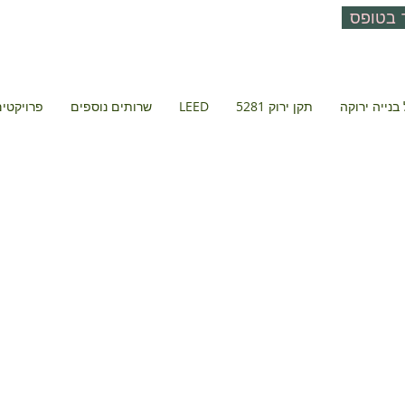
 בטופס
בנייה ירוקה
תקן ירוק 5281
LEED
שרותים נוספים
פרויקטים 
2-4 בת ים
בת ים