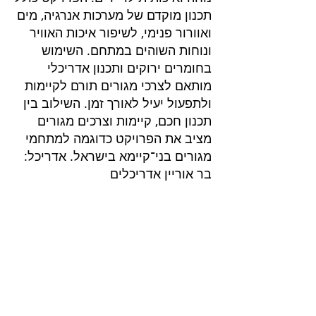
תכנון מוקדם של מערכות אנרגיה, מים
ואוורור פנימי, לשיפור איכות האוויר
ונוחות השוהים במתחם. השימוש
בחומרים ירוקים ותכנון אדריכלי
מותאם לצרכי מגורים תורם לקיימות
ולתפעול יעיל לאורך זמן. השילוב בין
תכנון חכם, קיימות וצרכים מגורים
מציב את הפרויקט כדוגמה למתחמי
מגורים בני־קיימא בישראל. אדריכל:
בר אוריין אדריכלים
פרוייקטים בליווי
שרותים בנייה ירוקה
בנייה ירוקה
דוח הצללות
דוח אשפה
ליווי בניה ירוקה בירושלים
חוות דעת סביבתית
ליווי בניה ירוקה בנתניה
דוח חברתי
ליווי בניה ירוק באר שבע
ליווי לתקן LEED
ליווי בניה ירוקה בחיפה