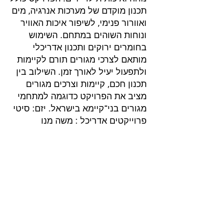
תכנון מוקדם של מערכות אנרגיה, מים
ואוורור פנימי, לשיפור איכות האוויר
ונוחות השוהים במתחם. השימוש
בחומרים ירוקים ותכנון אדריכלי
מותאם לצרכי מגורים תורם לקיימות
ולתפעול יעיל לאורך זמן. השילוב בין
תכנון חכם, קיימות וצרכים מגורים
מציב את הפרויקט כדוגמה למתחמי
מגורים בני־קיימא בישראל. יזם: סיטי
פרוייקטים אדריכל : משה מנו
פרוייקטים בליווי
שרותים בנייה ירוקה
בנייה ירוקה
דוח הצללות
דוח אשפה
ליווי בניה ירוקה בירושלים
חוות דעת סביבתית
ליווי בניה ירוקה בנתניה
דוח חברתי
ליווי בניה ירוק באר שבע
ליווי לתקן LEED
ליווי בניה ירוקה בחיפה