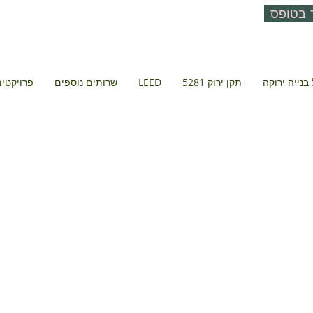
 בטופס
בנייה ירוקה
תקן ירוק 5281
LEED
שרותים נוספים
פרויקטים 
58-6 בת-ים
בת ים