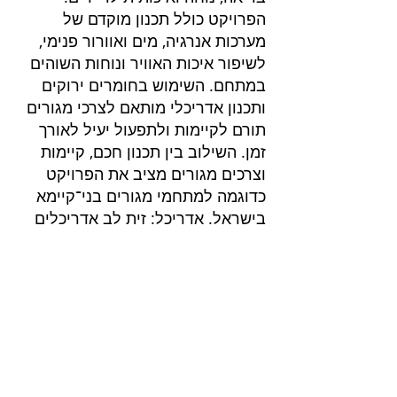
הפרויקט כולל תכנון מוקדם של
מערכות אנרגיה, מים ואוורור פנימי,
לשיפור איכות האוויר ונוחות השוהים
במתחם. השימוש בחומרים ירוקים
ותכנון אדריכלי מותאם לצרכי מגורים
תורם לקיימות ולתפעול יעיל לאורך
זמן. השילוב בין תכנון חכם, קיימות
וצרכים מגורים מציב את הפרויקט
כדוגמה למתחמי מגורים בני־קיימא
בישראל. אדריכל: זית לב אדריכלים
פרוייקטים בליווי
שרותים בנייה ירוקה
בנייה ירוקה
דוח הצללות
דוח אשפה
ליווי בניה ירוקה בירושלים
חוות דעת סביבתית
ליווי בניה ירוקה בנתניה
דוח חברתי
ליווי בניה ירוק באר שבע
ליווי לתקן LEED
ליווי בניה ירוקה בחיפה