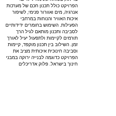
הפרויקט כולל תכנון חכם של מערכות
אנרגיה, מים ואוורור פנימי, לשיפור
איכות האוויר והנוחות במרחבי
הפעילות. השימוש בחומרים ידידותיים
לסביבה ותכנון מותאם לגיל הרך
תורמים לקיימות ולתפעול יעיל לאורך
זמן. השילוב בין תכנון מוקפד, קיימות
וסביבה חינוכית איכותית מציב את
הפרויקט כדוגמה לבנייה ירוקה במבני
חינוך בישראל. פלוק אדריכלים
פרוייקטים בליווי
שרותים בנייה ירוקה
בנייה ירוקה
דוח הצללות
דוח אשפה
ליווי בניה ירוקה בירושלים
חוות דעת סביבתית
ליווי בניה ירוקה בנתניה
דוח חברתי
ליווי בניה ירוק באר שבע
ליווי לתקן LEED
ליווי בניה ירוקה בחיפה