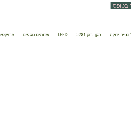
 בטופס
בנייה ירוקה
תקן ירוק 5281
LEED
שרותים נוספים
פרויקטים 
 אזור תעשיה 
כרמל
מועצה אזורית מגידו