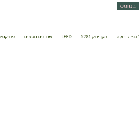
 בטופס
בנייה ירוקה
תקן ירוק 5281
LEED
שרותים נוספים
פרויקטים 
דמס אוניברס
אביב
תל אביב