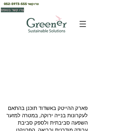
צרו קשר
052-5973-555
צרו קשר בטופס
פארק הייטק *אשדוד
אשדוד
פארק ההייטק באשדוד תוכנן בהתאם
לעקרונות בנייה ירוקה, במטרה למזער
השפעה סביבתית ולספק סביבת
עבודה מודרנית ובריאה. הפרויקט