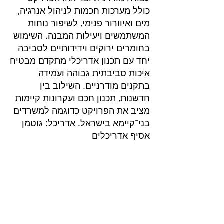
כולל מערכות חכמות לניהול אנרגיה,
מים ואיוורור פנימי, לשיפור נוחות
המשתמשים ויעילות המבנה. השימוש
בחומרים ירוקים וידידותיים לסביבה
יחד עם תכנון אדריכלי מתקדם מבטיח
איכות סביבתית גבוהה ועמידה
בתקנים מודרניים. השילוב בין
חדשנות, תכנון חכם ועקרונות קיימות
מציב את הפרויקט כדוגמה למשרדים
בני־קיימא בישראל. אדריכל: גוטמן
אסיף אדריכלים
פרוייקטים בליווי
שרותים בנייה ירוקה
בנייה ירוקה
דוח הצללות
דוח אשפה
ליווי בניה ירוקה בירושלים
חוות דעת סביבתית
ליווי בניה ירוקה בנתניה