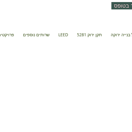
 בטופס
בנייה ירוקה
תקן ירוק 5281
LEED
שרותים נוספים
פרויקטים 
שקש ,4 ת״א
תל אביב