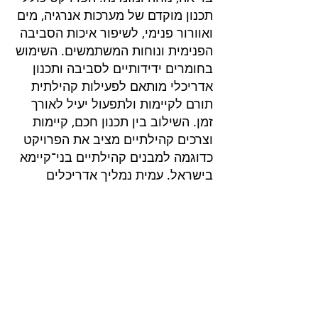
תכנון מוקדם של מערכות אנרגיה, מים
ואוורור פנימי, לשיפור איכות הסביבה
הפנימית ונוחות המשתמשים. השימוש
בחומרים ידידותיים לסביבה ותכנון
אדריכלי מותאם לפעילות קהילתית
תורם לקיימות ולתפעול יעיל לאורך
זמן. השילוב בין תכנון חכם, קיימות
וצרכים קהילתיים מציב את הפרויקט
כדוגמה למבנים קהילתיים בני־קיימא
בישראל. עמית נמליך אדריכלים
פרוייקטים בליווי
שרותים בנייה ירוקה
בנייה ירוקה
דוח הצללות
דוח אשפה
ליווי בניה ירוקה בירושלים
חוות דעת סביבתית
ליווי בניה ירוקה בנתניה
דוח חברתי
ליווי בניה ירוק באר שבע
ליווי לתקן LEED
ליווי בניה ירוקה בחיפה