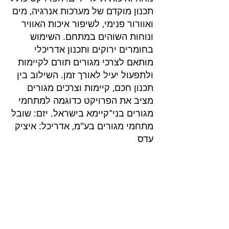
תכנון מוקדם של מערכות אנרגיה, מים
ואוורור פנימי, לשיפור איכות האוויר
ונוחות השוהים במתחם. השימוש
בחומרים ירוקים ותכנון אדריכלי
מותאם לצרכי מגורים תורם לקיימות
ולתפעול יעיל לאורך זמן. השילוב בין
תכנון חכם, קיימות וצרכים מגורים
מציב את הפרויקט כדוגמה למתחמי
מגורים בני־קיימא בישראל. יזם: שובל
מתחמי מגורים בע"מ, אדריכל: איציק
עדס
פרוייקטים בליווי
שרותים בנייה ירוקה
בנייה ירוקה
דוח הצללות
דוח אשפה
ליווי בניה ירוקה בירושלים
חוות דעת סביבתית
ליווי בניה ירוקה בנתניה