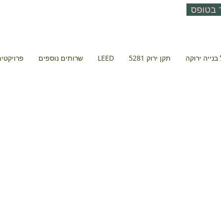
 בטופס
בנייה ירוקה
תקן ירוק 5281
LEED
שרותים נוספים
פרויקטים 
 עגנון - יובלי
ימים הצעירה
נתניה