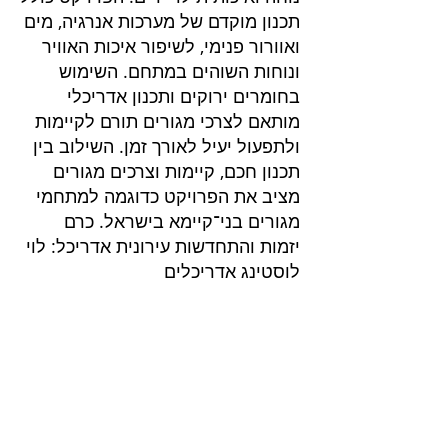
תכנון מוקדם של מערכות אנרגיה, מים
ואוורור פנימי, לשיפור איכות האוויר
ונוחות השוהים במתחם. השימוש
בחומרים ירוקים ותכנון אדריכלי
מותאם לצרכי מגורים תורם לקיימות
ולתפעול יעיל לאורך זמן. השילוב בין
תכנון חכם, קיימות וצרכים מגורים
מציב את הפרויקט כדוגמה למתחמי
מגורים בני־קיימא בישראל. כרם
יזמות והתחדשות עירונית אדריכל: לוי
לוסטינג אדריכלים
פרוייקטים בליווי
שרותים בנייה ירוקה
בנייה ירוקה
דוח הצללות
דוח אשפה
ליווי בניה ירוקה בירושלים
חוות דעת סביבתית
ליווי בניה ירוקה בנתניה