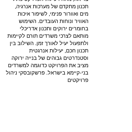
תכנון מתקדם של מערכות אנרגיה,
מים ואוורור פנימי, לשיפור איכות
האוויר ונוחות העובדים. השימוש
בחומרים ירוקים ותכנון אדריכלי
מותאם לצרכי משרדים תורם לקיימות
ולתפעול יעיל לאורך זמן. השילוב בין
תכנון חכם, יעילות אנרגטית
וסטנדרטים גבוהים של בנייה ירוקה
מציב את הפרויקט כדוגמה למשרדים
בני‑קיימא בישראל. פרשקובסקי ניהול
פרויקטים
פרוייקטים בליווי
שרותים בנייה ירוקה
בנייה ירוקה
דוח הצללות
דוח אשפה
ליווי בניה ירוקה בירושלים
חוות דעת סביבתית
ליווי בניה ירוקה בנתניה